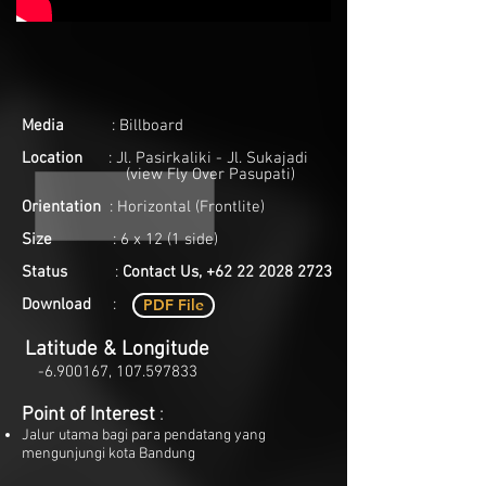
Media
: Billboard
Location
: Jl. Pasirkaliki - Jl. Sukajadi
(view Fly Over Pasupati)
Orientation
: Horizontal (Frontlite)
Size
: 6 x 12 (1 side)
Status
:
Contact Us,
+62 22 2028 2723
Download
:
PDF File
Latitude & Longitude
-6.900167,
107.597833
Point of Interest
:
Jalur utama bagi para pendatang yang
mengunjungi kota Bandung