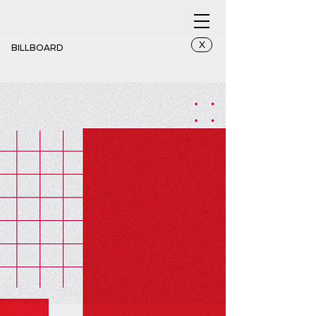
X
BILLBOARD
Ver_BB Cihampelas 4x6m