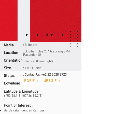
Media
: Billboard
: Jl. Cihamplas 204
(sebrang SMA
Location
Pasundan 8)
Orientatio
n
: Vertical (FrontLight)
Size
: 4 x 6 (1 side)
:
Contact Us,
+62 22 2028 2723
Status
PDF File
JPEG File
Download
Latitude & Longitude
6°53'28.1"S 107°36'15.2"E
Point of Interest
:
Berdekatan dengan Kampus