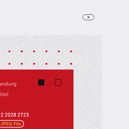
X
 Bandung
lite)
022 2028 2723
JPEG File