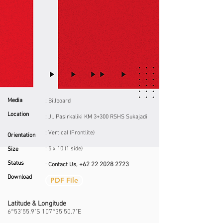
Media
: Billboard
Location
: Jl. Pasirkaliki KM 3+300
RSHS Sukajadi
: Vertical (Frontlite)
Orientation
: 5 x 10 (1 side)
Size
Status
+62 22 2028 2723
:
Contact Us,
Download
PDF File
Latitude & Longitude
6°53'55.9"S 107°35'50.7"E