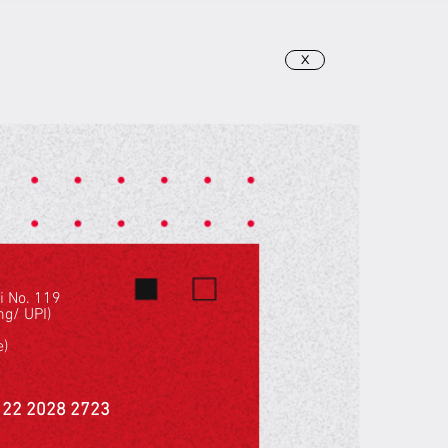
X
hi No. 119
g/ UPI)
e)
 22 2028 2723