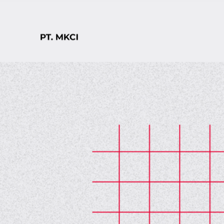
H
Setiabudi 119