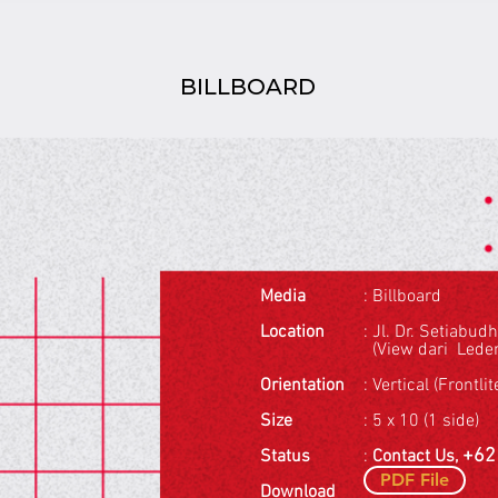
ome
Product
Our Client
Contact Us
About Us
BILLBOARD
Media
: Billboard
Location
: Jl. Dr. Setiabud
(View dari Leden
Orientation
: Vertical (Frontlit
Size
: 5 x 10 (1 side)
+62
Status
:
Contact Us,
PDF File
Download