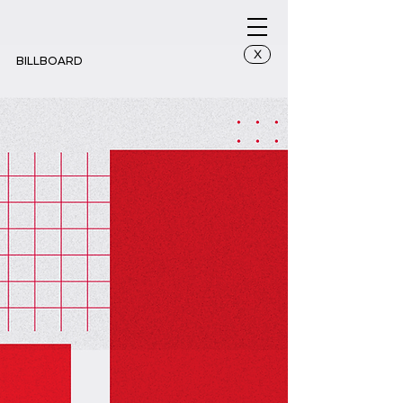
X
BILLBOARD
Jl. Dipatiukur (Universitas ITHB)
(dekat ITHB)
Horizontal, 1 Side
Back Light, 2 x 4m