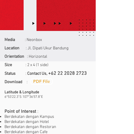
Media
: Neonbox
Location
: Jl. Dipati Ukur Bandung
Orientation
: Horizontal
Size
: 2 x 4 (1 side)
+62 22 2028 2723
Status
:
Contact Us,
PDF File
Download
:
Latitude & Longitude
6°53'22.3"S 107°36'57.8"E
Point of Interest
:
Berdekatan dengan Kampus
Berdekatan dengan Hotel
Berdekatan dengan Restoran
Berdekatan dengan Cafe